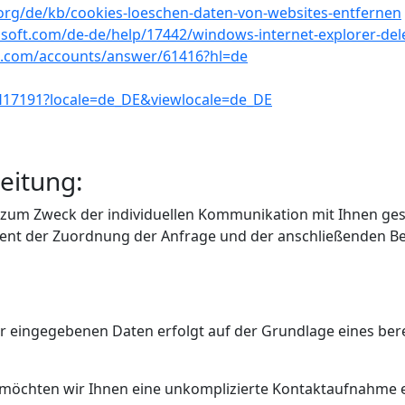
.org/de/kb/cookies-loeschen-daten-von-websites-entfernen
osoft.com/de-de/help/17442/windows-internet-explorer-de
le.com/accounts/answer/61416?hl=de
PH17191?locale=de_DE&viewlocale=de_DE
eitung:
um Zweck der individuellen Kommunikation mit Ihnen gespe
e dient der Zuordnung der Anfrage und der anschließenden 
 eingegebenen Daten erfolgt auf der Grundlage eines berecht
s möchten wir Ihnen eine unkomplizierte Kontaktaufnahme