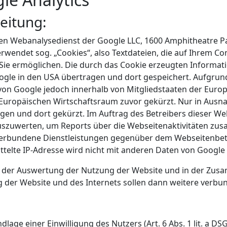
eitung:
inen Webanalysedienst der Google LLC, 1600 Amphitheatre 
erwendet sog. „Cookies“, also Textdateien, die auf Ihrem 
Sie ermöglichen. Die durch das Cookie erzeugten Informat
ogle in den USA übertragen und dort gespeichert. Aufgrun
 von Google jedoch innerhalb von Mitgliedstaaten der Euro
ropäischen Wirtschaftsraum zuvor gekürzt. Nur in Ausnahm
gen und dort gekürzt. Im Auftrag des Betreibers dieser We
uszuwerten, um Reports über die Webseitenaktivitäten zu
erbundene Dienstleistungen gegenüber dem Webseitenbetr
ttelte IP-Adresse wird nicht mit anderen Daten von Goog
n der Auswertung der Nutzung der Website und in der Zusa
g der Website und des Internets sollen dann weitere verbu
lage einer Einwilligung des Nutzers (Art. 6 Abs. 1 lit. a DS